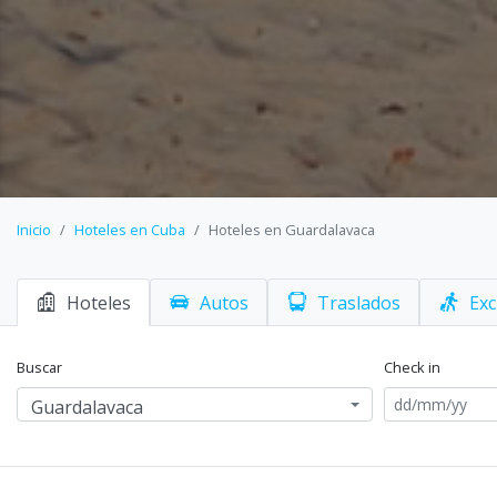
Inicio
Hoteles en Cuba
Hoteles en Guardalavaca
Hoteles
Autos
Traslados
Exc
Buscar
Check in
Guardalavaca