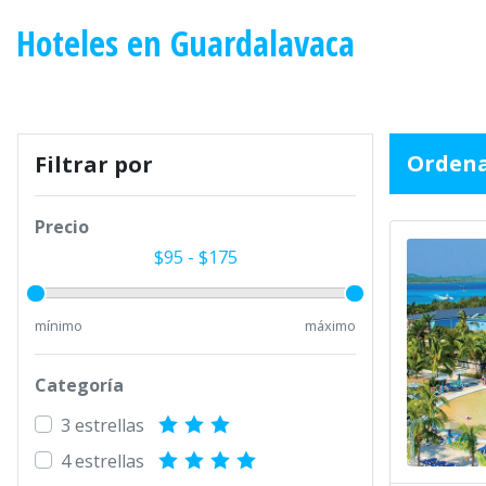
Hoteles en Guardalavaca
Ordena
Filtrar por
Precio
$
95
- $
175
mínimo
máximo
Categoría
3 estrellas
4 estrellas