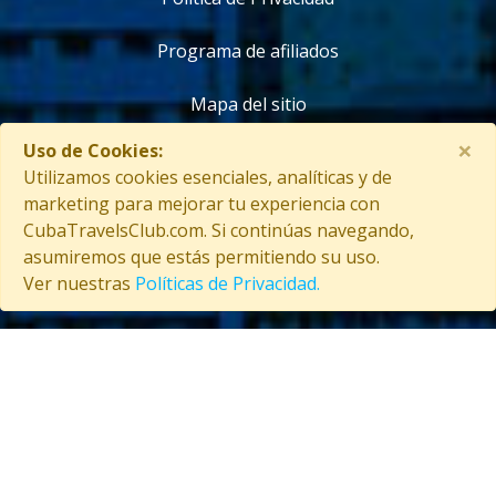
Programa de afiliados
Mapa del sitio
×
Uso de Cookies:
Contáctanos
Utilizamos cookies esenciales, analíticas y de
marketing para mejorar tu experiencia con
CubaTravelsClub.com. Si continúas navegando,
asumiremos que estás permitiendo su uso.
Copyright © 2026 CubaTravelsClub. Todos los derechos reservados
Ver nuestras
Políticas de Privacidad.
Entrar como afiliado